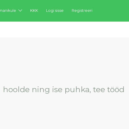
anikule
KKK
Logi sisse
Registreeri
 hoolde ning ise puhka, tee tööd