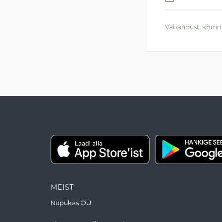
Vabandust, komm
MEIST
Nupukas OÜ