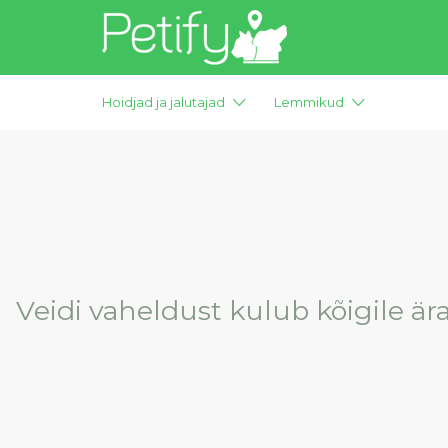
Otsi:
Hoidjad ja jalutajad
Lemmikud
Veidi vaheldust kulub kõigile ä