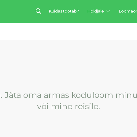
Kuidas töötab?
Hoidjale
Loomaom
ra. Jäta oma armas koduloom minu
või mine reisile.