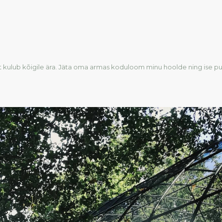
t kulub kõigile ära. Jäta oma armas koduloom minu hoolde ning ise p