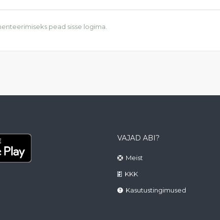
enteerimiseks pead
sisse logima
.
VAJAD ABI?
Meist
KKK
Kasutustingimused