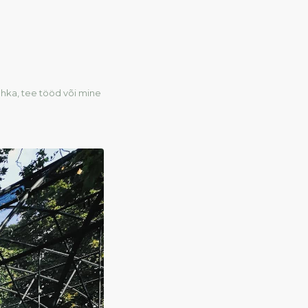
uhka, tee tööd või mine