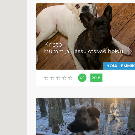
Kristo
Mumm ja Nässu otsivad hoidu
HOIA LEMMI
20 €
0.0