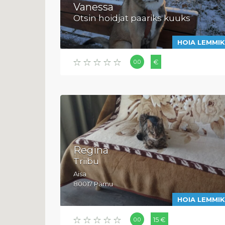
Vanessa
Otsin hoidjat paariks kuuks
HOIA LEMMI
€
0.0
Regina
Triibu
Aisa
80017 Pärnu
HOIA LEMMI
15 €
0.0