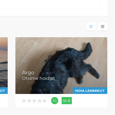
Argo
Otsime hoidjat
KUT
HOIA LEMMIKUT
50 €
0.0