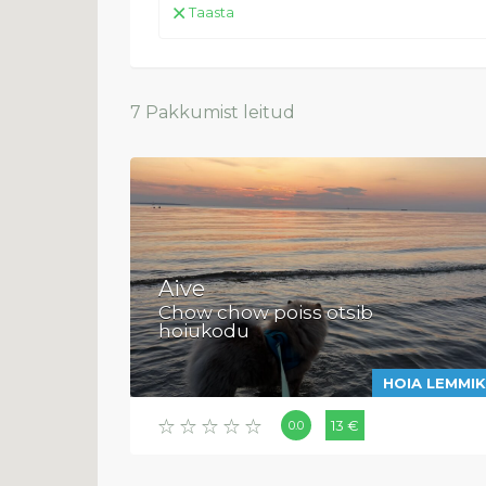
Taasta
7
Pakkumist leitud
Aive
Chow chow poiss otsib
hoiukodu
HOIA LEMMI
13 €
0.0