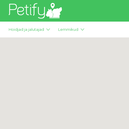
Otsi:
Hoidjad ja jalutajad
Lemmikud