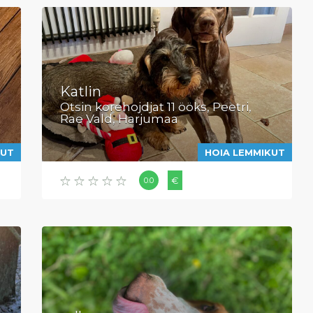
Katlin
Otsin korehojdjat 11 ööks, Peetri,
Rae Vald, Harjumaa
KUT
HOIA LEMMIKUT
€
0.0