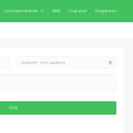
Loomaomanikule
KKK
Logi sisse
Registreeri
Otsi