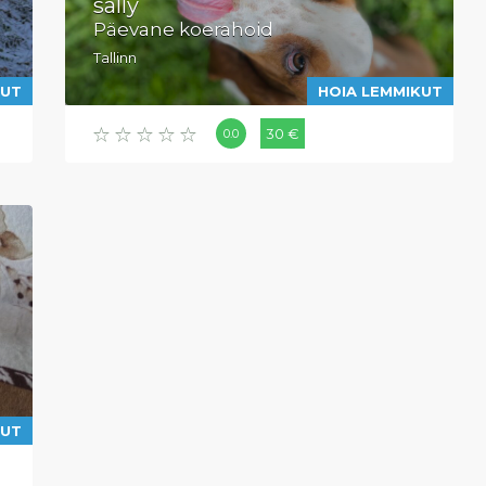
sally
Päevane koerahoid
Tallinn
KUT
HOIA LEMMIKUT
30 €
0.0
KUT