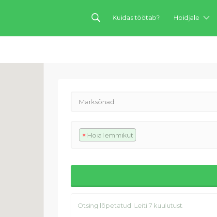
Kuidas töötab?
Hoidjale
×
Hoia lemmikut
Otsing lõpetatud. Leiti 7 kuulutust.