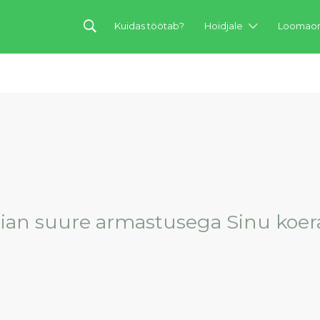
Kuidas töötab?
Hoidjale
Loomaom
ian suure armastusega Sinu koera!