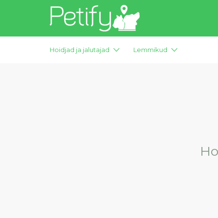
Otsi:
Hoidjad ja jalutajad
Lemmikud
Ho