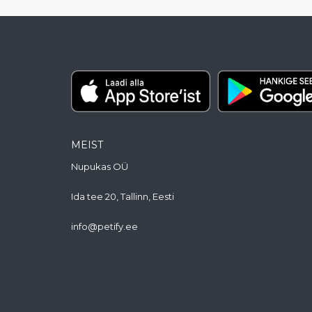
MEIST
Nupukas OÜ
Ida tee 20, Tallinn, Eesti
info@petify.ee