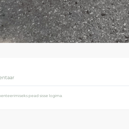
entaar
enteerimiseks pead
sisse logima
.