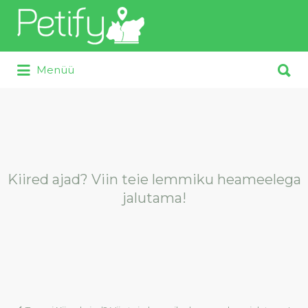
Otsi:
Otsi:
Menüü
Kiired ajad? Viin teie lemmiku heameelega
jalutama!