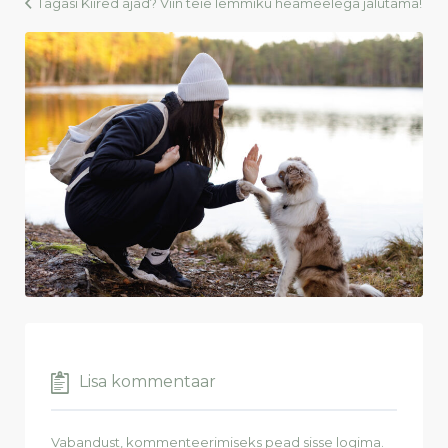
Tagasi Kiired ajad? Viin teie lemmiku heameelega jalutama!
Lisa kommentaar
Vabandust, kommenteerimiseks pead
sisse logima
.