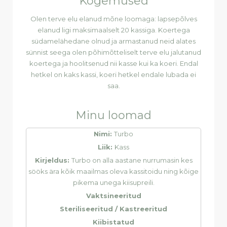
Kogemused
Olen terve elu elanud mõne loomaga: lapsepõlves
elanud ligi maksimaalselt 20 kassiga. Koertega
südamelähedane olnud ja armastanud neid alates
sünnist seega olen põhimõtteliselt terve elu jalutanud
koertega ja hoolitsenud nii kasse kui ka koeri. Endal
hetkel on kaks kassi, koeri hetkel endale lubada ei
saa.
Minu loomad
Nimi:
Turbo
Liik:
Kass
Kirjeldus:
Turbo on alla aastane nurrumasin kes
sööks ära kõik maailmas oleva kassitoidu ning kõige
pikema unega kiisupreili.
Vaktsineeritud
Steriliseeritud / Kastreeritud
Kiibistatud