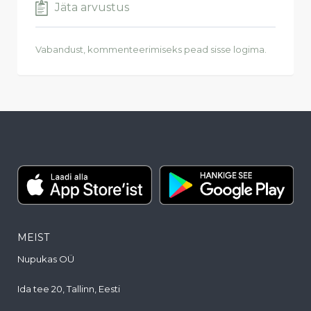
Jäta arvustus
Vabandust, kommenteerimiseks pead
sisse logima
.
MEIST
Nupukas OÜ
Ida tee 20, Tallinn, Eesti