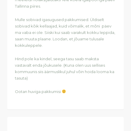
Tallinna piires.
Mulle sobivad igasugused pakkumised. Üldiselt
sobivad kõik kellaajad, kuid võimalik, et mõni päev
ma vaba ei ole. Siiski kui saab varakult kokku leppida,
saan muuta plaane. Loodan, et jõuame tulusale
kokkuleppele.
Hind pole ka kindel, seega tasu saab maksta
vastavalt enda jõukusele. (Kuna olen uus sellises
kommuunis siis äärmuslikul juhul võin hoida looma ka
tasuta)
Ootan huviga pakkumisi