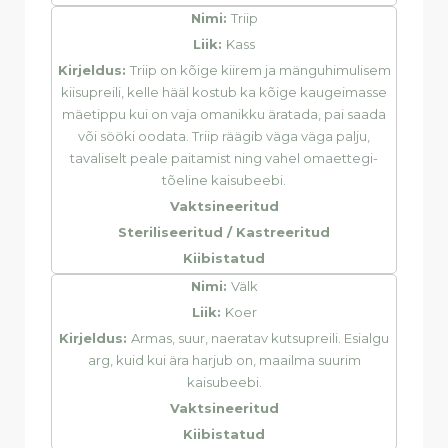
Nimi:
Triip
Liik:
Kass
Kirjeldus:
Triip on kõige kiirem ja mänguhimulisem
kiisupreili, kelle hääl kostub ka kõige kaugeimasse
mäetippu kui on vaja omanikku äratada, pai saada
või sööki oodata. Triip räägib väga väga palju,
tavaliselt peale paitamist ning vahel omaettegi-
tõeline kaisubeebi.
Vaktsineeritud
Steriliseeritud / Kastreeritud
Kiibistatud
Nimi:
Välk
Liik:
Koer
Kirjeldus:
Armas, suur, naeratav kutsupreili. Esialgu
arg, kuid kui ära harjub on, maailma suurim
kaisubeebi.
Vaktsineeritud
Kiibistatud