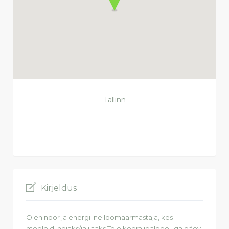
Tallinn
Kirjeldus
Olen noor ja energiline loomaarmastaja, kes
meeleldi hoiaks/jalutaks Teie koera igalpool iga päev