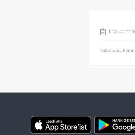
Lisa komm
Vabandust, komm