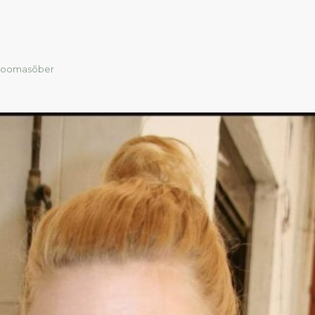
m loomasõber