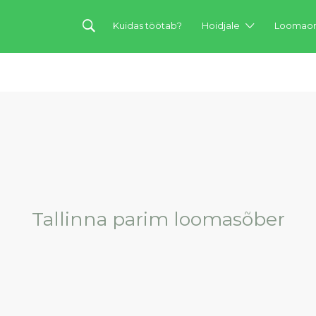
Kuidas töötab?
Hoidjale
Loomaom
Tallinna parim loomasõber