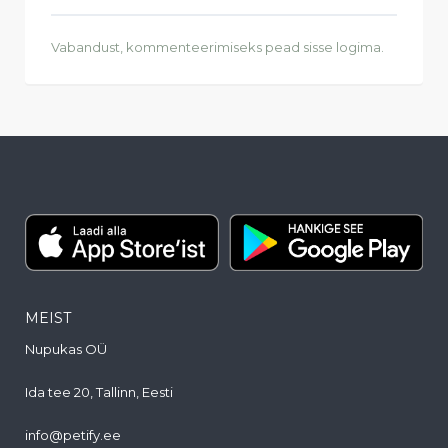
Vabandust, kommenteerimiseks pead
sisse logima
.
MEIST
Nupukas OÜ
Ida tee 20, Tallinn, Eesti
info@petify.ee