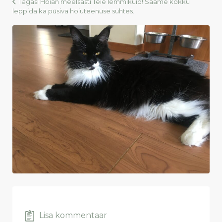
Tagasi Hoian meelsasti Teie lemmikuid! Saame kokku
leppida ka püsiva hoiuteenuse suhtes.
Lisa kommentaar